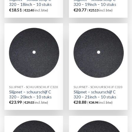
320 – 18inch – 10 stuks
320 – 19inch – 10 stuks
€
18.51
€
20.77
(
€
22.40
incl. btw)
(
€
25.13
incl. btw)
SLIJPNET - SCHUURSCHIJF C320
SLIJPNET - SCHUURSCHIJF C320
Slijpnet – schuurschijf C
Slijpnet – schuurschijf C
320 – 20inch – 10 stuks
320 – 21inch – 10 stuks
€
23.99
€
28.88
(
€
29.03
incl. btw)
(
€
34.94
incl. btw)