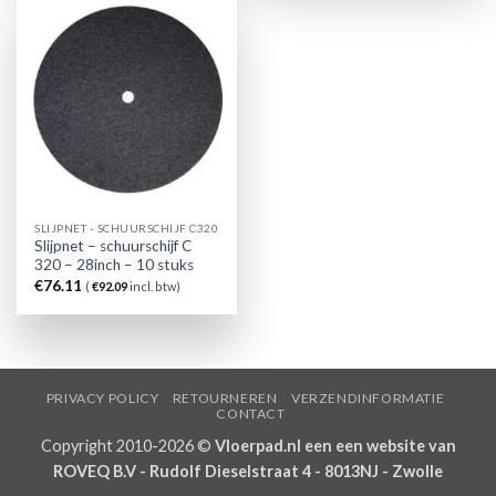
SLIJPNET - SCHUURSCHIJF C320
Slijpnet – schuurschijf C
320 – 28inch – 10 stuks
€
76.11
(
€
92.09
incl. btw)
PRIVACY POLICY
RETOURNEREN
VERZENDINFORMATIE
CONTACT
Copyright 2010-2026 ©
Vloerpad.nl een een website van
ROVEQ B.V - Rudolf Dieselstraat 4 - 8013NJ - Zwolle