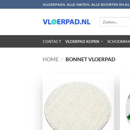
Ga
VLOERPADS. ALLE MATEN, ALLE SOORTEN EN A
naar
inhoud
Zoeken
naar:
CONTACT
VLOERPAD KOPEN
SCHOONMA
HOME
/
BONNET VLOERPAD