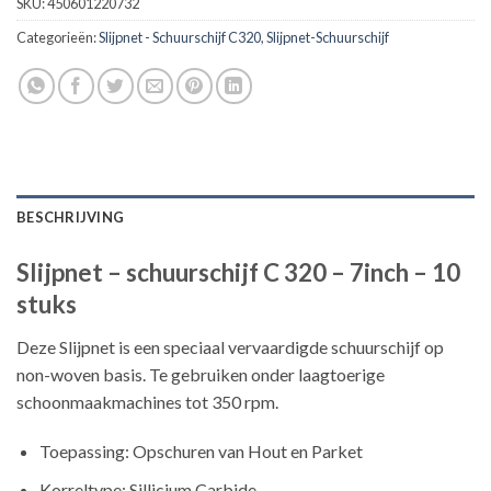
SKU:
450601220732
Categorieën:
Slijpnet - Schuurschijf C320
,
Slijpnet-Schuurschijf
BESCHRIJVING
Slijpnet – schuurschijf C 320 – 7inch – 10
stuks
Deze Slijpnet is een speciaal vervaardigde schuurschijf op
non-woven basis. Te gebruiken onder laagtoerige
schoonmaakmachines tot 350 rpm.
Toepassing: Opschuren van Hout en Parket
Korreltype: Sillicium Carbide