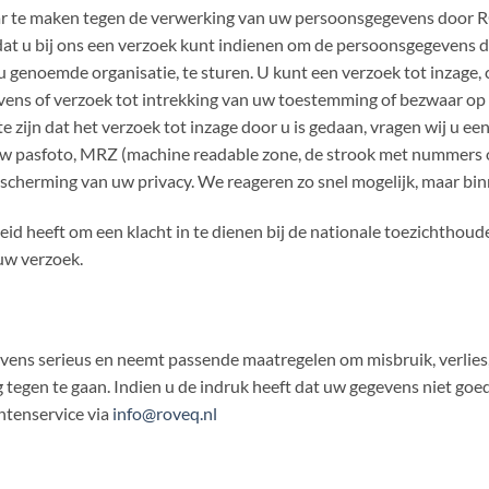
ar te maken tegen de verwerking van uw persoonsgegevens door R
t u bij ons een verzoek kunt indienen om de persoonsgegevens di
genoemde organisatie, te sturen. U kunt een verzoek tot inzage, c
ens of verzoek tot intrekking van uw toestemming of bezwaar o
e zijn dat het verzoek tot inzage door u is gedaan, vragen wij u ee
 uw pasfoto, MRZ (machine readable zone, de strook met nummer
cherming van uw privacy. We reageren zo snel mogelijk, maar bin
id heeft om een klacht in te dienen bij de nationale toezichthoud
uw verzoek.
ns serieus en neemt passende maatregelen om misbruik, verlie
gen te gaan. Indien u de indruk heeft dat uw gegevens niet goed b
ntenservice via
info@roveq.nl