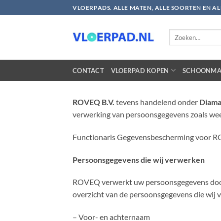
Ga
VLOERPADS. ALLE MATEN, ALLE SOORTEN EN A
naar
inhoud
Zoeken
naar:
CONTACT
VLOERPAD KOPEN
SCHOONMA
ROVEQ B.V.
tevens handelend onder
Diama
verwerking van persoonsgegevens zoals weer
Functionaris Gegevensbescherming voor RO
Persoonsgegevens die wij verwerken
ROVEQ verwerkt uw persoonsgegevens doorda
overzicht van de persoonsgegevens die wij 
– Voor- en achternaam