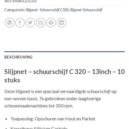
SKU:
450601221332
Categorieën:
Slijpnet - Schuurschijf C320
,
Slijpnet-Schuurschijf
BESCHRIJVING
Slijpnet – schuurschijf C 320 – 13inch – 10
stuks
Deze Slijpnet is een speciaal vervaardigde schuurschijf op
non-woven basis. Te gebruiken onder laagtoerige
schoonmaakmachines tot 350 rpm.
Toepassing: Opschuren van Hout en Parket
Korreltype: Sillicium Carbide