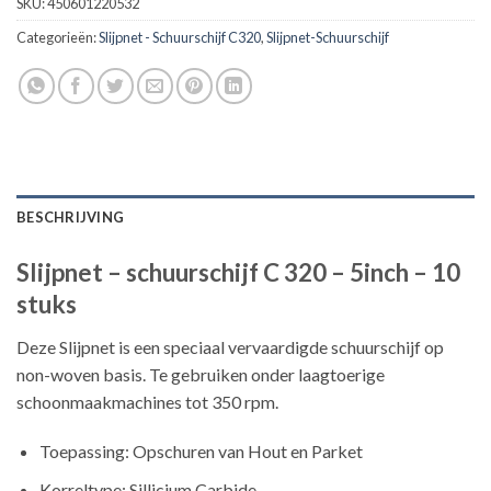
SKU:
450601220532
Categorieën:
Slijpnet - Schuurschijf C320
,
Slijpnet-Schuurschijf
BESCHRIJVING
Slijpnet – schuurschijf C 320 – 5inch – 10
stuks
Deze Slijpnet is een speciaal vervaardigde schuurschijf op
non-woven basis. Te gebruiken onder laagtoerige
schoonmaakmachines tot 350 rpm.
Toepassing: Opschuren van Hout en Parket
Korreltype: Sillicium Carbide