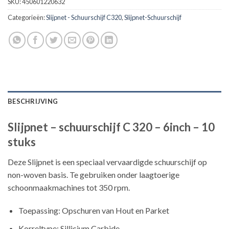
SKU:
450601220632
Categorieën:
Slijpnet - Schuurschijf C320
,
Slijpnet-Schuurschijf
BESCHRIJVING
Slijpnet – schuurschijf C 320 – 6inch – 10
stuks
Deze Slijpnet is een speciaal vervaardigde schuurschijf op
non-woven basis. Te gebruiken onder laagtoerige
schoonmaakmachines tot 350 rpm.
Toepassing: Opschuren van Hout en Parket
Korreltype: Sillicium Carbide