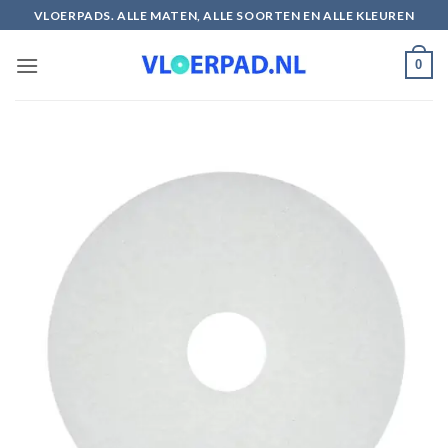
Ga
VLOERPADS. ALLE MATEN, ALLE SOORTEN EN ALLE KLEUREN
naar
inhoud
0