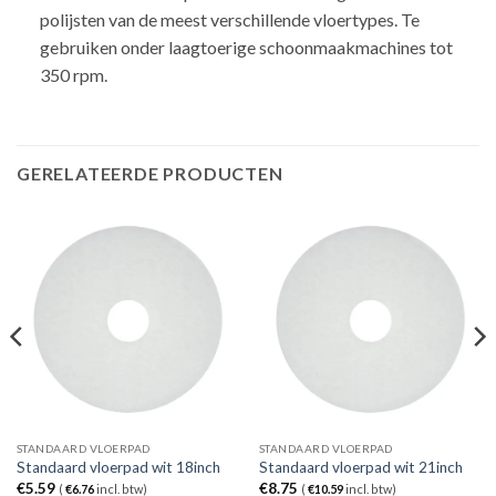
polijsten van de meest verschillende vloertypes. Te
gebruiken onder laagtoerige schoonmaakmachines tot
350 rpm.
GERELATEERDE PRODUCTEN
STANDAARD VLOERPAD
STANDAARD VLOERPAD
Standaard vloerpad wit 18inch
Standaard vloerpad wit 21inch
€
5.59
€
8.75
(
€
6.76
incl. btw)
(
€
10.59
incl. btw)