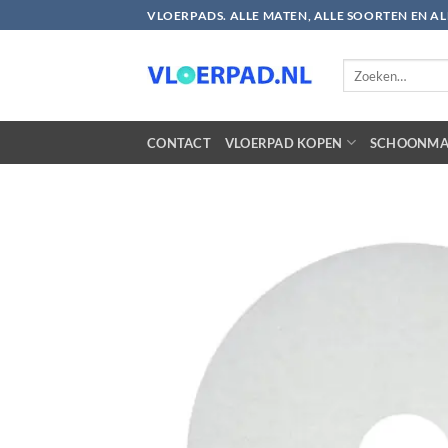
Ga
VLOERPADS. ALLE MATEN, ALLE SOORTEN EN A
naar
inhoud
Zoeken
naar:
CONTACT
VLOERPAD KOPEN
SCHOONMA