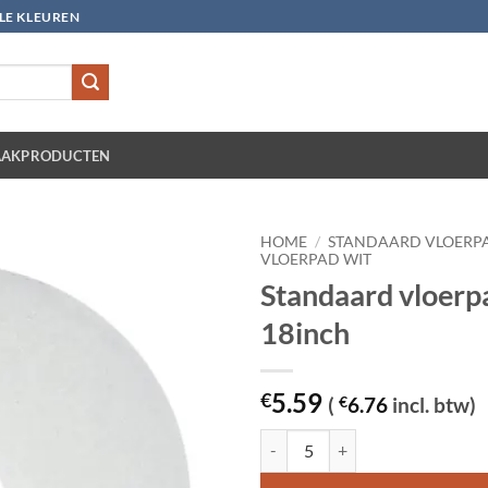
LLE KLEUREN
AKPRODUCTEN
HOME
/
STANDAARD VLOERP
VLOERPAD WIT
Standaard vloerp
18inch
5.59
€
(
€
6.76
incl. btw)
Standaard vloerpad wit 18inch aa