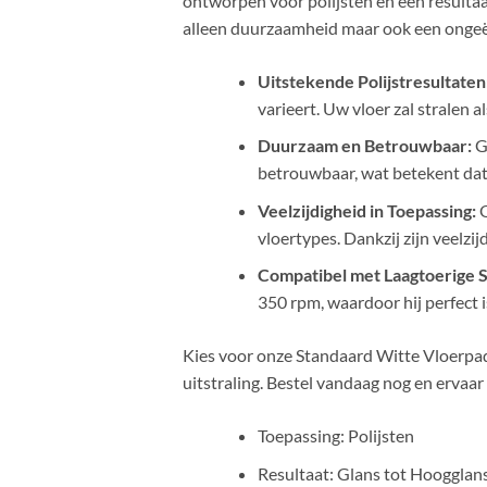
ontworpen voor polijsten en een resultaa
alleen duurzaamheid maar ook een ongeëv
Uitstekende Polijstresultaten
varieert. Uw vloer zal stralen a
Duurzaam en Betrouwbaar:
Ge
betrouwbaar, wat betekent dat 
Veelzijdigheid in Toepassing:
O
vloertypes. Dankzij zijn veelzi
Compatibel met Laagtoerige
350 rpm, waardoor hij perfect i
Kies voor onze Standaard Witte Vloerpad
uitstraling. Bestel vandaag nog en ervaar 
Toepassing: Polijsten
Resultaat: Glans tot Hoogglan