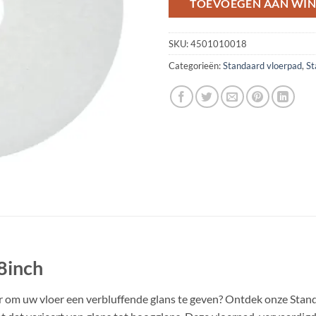
TOEVOEGEN AAN WI
SKU:
4501010018
Categorieën:
Standaard vloerpad
,
St
8inch
er om uw vloer een verbluffende glans te geven? Ontdek onze Stan