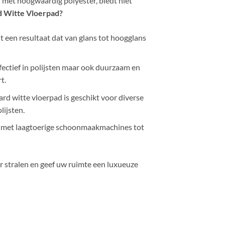
d met hoogwaardig polyester, biedt niet
 Witte Vloerpad?
t een resultaat dat van glans tot hoogglans
fectief in polijsten maar ook duurzaam en
t.
rd witte vloerpad is geschikt voor diverse
lijsten.
 met laagtoerige schoonmaakmachines tot
r stralen en geef uw ruimte een luxueuze