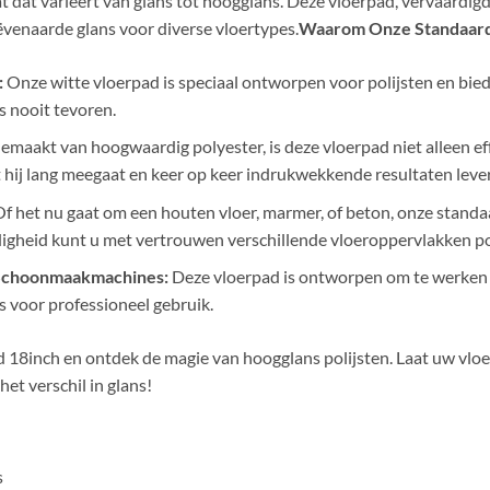
t dat varieert van glans tot hoogglans. Deze vloerpad, vervaardig
enaarde glans voor diverse vloertypes.
Waarom Onze Standaard
:
Onze witte vloerpad is speciaal ontworpen voor polijsten en bied
ls nooit tevoren.
maakt van hoogwaardig polyester, is deze vloerpad niet alleen ef
hij lang meegaat en keer op keer indrukwekkende resultaten lever
f het nu gaat om een houten vloer, marmer, of beton, onze standaa
jdigheid kunt u met vertrouwen verschillende vloeroppervlakken po
 Schoonmaakmachines:
Deze vloerpad is ontworpen om te werken
s voor professioneel gebruik.
 18inch en ontdek de magie van hoogglans polijsten. Laat uw vloe
het verschil in glans!
s