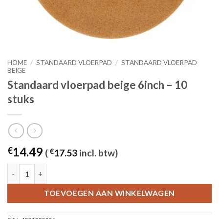
HOME
/
STANDAARD VLOERPAD
/
STANDAARD VLOERPAD
BEIGE
Standaard vloerpad beige 6inch – 10
stuks
14.49
€
(
€
17.53
incl. btw)
Standaard vloerpad beige 6inch - 10 stuks aantal
TOEVOEGEN AAN WINKELWAGEN