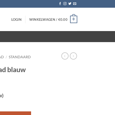
0
LOGIN
WINKELWAGEN /
€
0.00
AD
/
STANDAARD
ad blauw
w)
10 stuks aantal