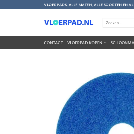
Ga
VLOERPADS. ALLE MATEN, ALLE SOORTEN EN A
naar
inhoud
Zoeken
naar:
CONTACT
VLOERPAD KOPEN
SCHOONMA