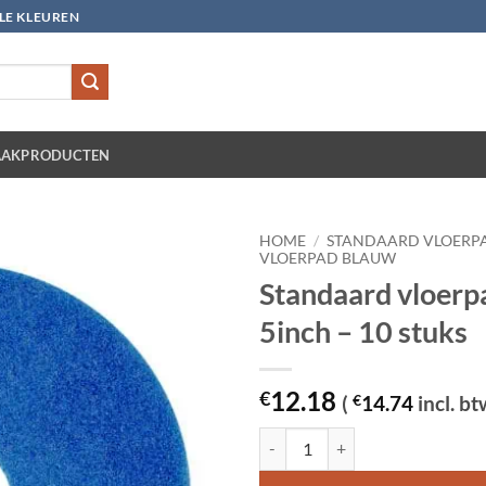
LLE KLEUREN
AKPRODUCTEN
HOME
/
STANDAARD VLOERP
VLOERPAD BLAUW
Standaard vloerp
5inch – 10 stuks
12.18
€
(
€
14.74
incl. bt
Standaard vloerpad blauw 5inch - 