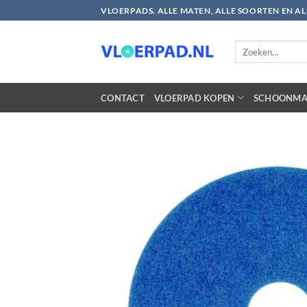
Ga
VLOERPADS. ALLE MATEN, ALLE SOORTEN EN A
naar
inhoud
Zoeken
naar:
CONTACT
VLOERPAD KOPEN
SCHOONMA