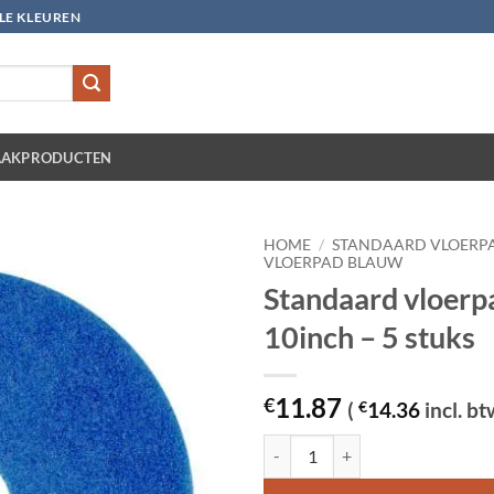
LLE KLEUREN
AKPRODUCTEN
HOME
/
STANDAARD VLOERP
VLOERPAD BLAUW
Standaard vloerp
10inch – 5 stuks
11.87
€
(
€
14.36
incl. bt
Standaard vloerpad blauw 10inch -