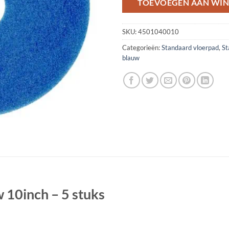
TOEVOEGEN AAN WI
SKU:
4501040010
Categorieën:
Standaard vloerpad
,
St
blauw
 10inch – 5 stuks