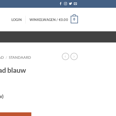
0
LOGIN
WINKELWAGEN /
€
0.00
AD
/
STANDAARD
ad blauw
w)
 5 stuks aantal