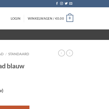
0
LOGIN
WINKELWAGEN /
€
0.00
AD
/
STANDAARD
ad blauw
w)
 5 stuks aantal