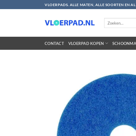
Ga
VLOERPADS. ALLE MATEN, ALLE SOORTEN EN A
naar
inhoud
Zoeken
naar:
CONTACT
VLOERPAD KOPEN
SCHOONMA