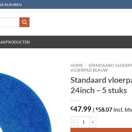
LLE KLEUREN
AKPRODUCTEN
HOME
/
STANDAARD VLOERP
VLOERPAD BLAUW
Standaard vloerp
24inch – 5 stuks
47.99
€
(
€
58.07
incl. bt
Standaard vloerpad blauw 24inch -