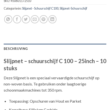
SKU:
450601172510
Categorieën:
Slijpnet - Schuurschijf C100
,
Slijpnet-Schuurschijf
BESCHRIJVING
Slijpnet – schuurschijf C 100 – 25inch – 10
stuks
Deze Slijpnet is een speciaal vervaardigde schuurschijf op
non-woven basis. Te gebruiken onder laagtoerige
schoonmaakmachines tot 350 rpm.
Toepassing: Opschuren van Hout en Parket
Korreltype: Sillicium Carbide