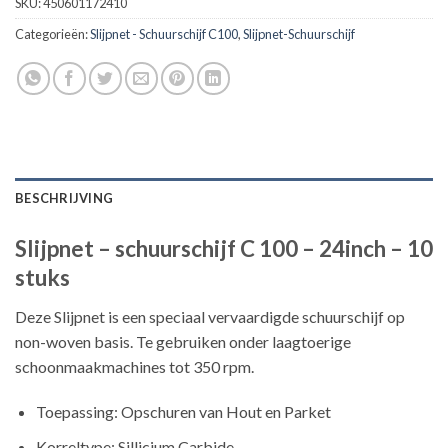
SKU:
450601172410
Categorieën:
Slijpnet - Schuurschijf C100
,
Slijpnet-Schuurschijf
BESCHRIJVING
Slijpnet – schuurschijf C 100 – 24inch – 10
stuks
Deze Slijpnet is een speciaal vervaardigde schuurschijf op
non-woven basis. Te gebruiken onder laagtoerige
schoonmaakmachines tot 350 rpm.
Toepassing: Opschuren van Hout en Parket
Korreltype: Sillicium Carbide