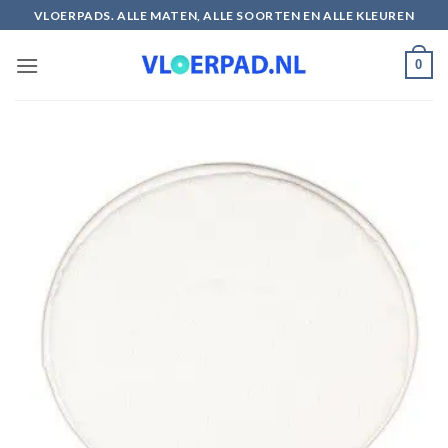
Ga
VLOERPADS. ALLE MATEN, ALLE SOORTEN EN ALLE KLEUREN
naar
inhoud
0