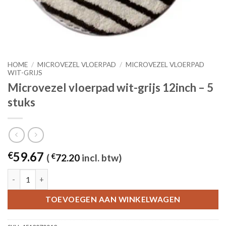
HOME
/
MICROVEZEL VLOERPAD
/
MICROVEZEL VLOERPAD
WIT-GRIJS
Microvezel vloerpad wit-grijs 12inch – 5
stuks
59.67
€
(
€
72.20
incl. btw)
Microvezel vloerpad wit-grijs 12inch - 5 stuks aantal
TOEVOEGEN AAN WINKELWAGEN