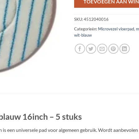
TOEVOEGEN AAN WI
SKU:
4512040016
Categorieën:
Microvezel vloerpad
,
m
wit-blauw
blauw 16inch – 5 stuks
 is een universele pad voor algemeen gebruik. Wordt aanbevolen v