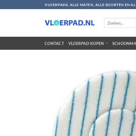
Ga
VLOERPADS. ALLE MATEN, ALLE SOORTEN EN A
naar
inhoud
Zoeken
naar:
CONTACT
VLOERPAD KOPEN
SCHOONMA