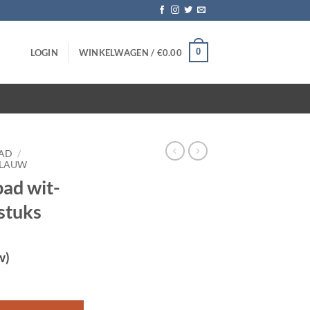
0
LOGIN
WINKELWAGEN /
€
0.00
PAD
/
BLAUW
pad wit-
stuks
w)
nch - 5 stuks aantal