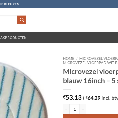
LLE KLEUREN
AKPRODUCTEN
HOME
/
MICROVEZEL VLOER
MICROVEZEL VLOERPAD WIT-
Microvezel vloer
blauw 16inch – 5 
53.13
€
(
€
64.29
incl. bt
Microvezel vloerpad wit-blauw 16i