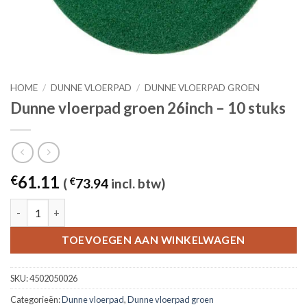
HOME
/
DUNNE VLOERPAD
/
DUNNE VLOERPAD GROEN
Dunne vloerpad groen 26inch – 10 stuks
61.11
€
(
€
73.94
incl. btw)
Dunne vloerpad groen 26inch - 10 stuks aantal
TOEVOEGEN AAN WINKELWAGEN
SKU:
4502050026
Categorieën:
Dunne vloerpad
,
Dunne vloerpad groen