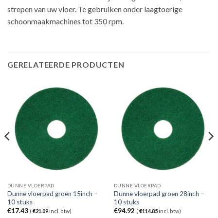
strepen van uw vloer. Te gebruiken onder laagtoerige
schoonmaakmachines tot 350 rpm.
GERELATEERDE PRODUCTEN
DUNNE VLOERPAD
DUNNE VLOERPAD
Dunne vloerpad groen 15inch –
Dunne vloerpad groen 28inch –
10 stuks
10 stuks
€
17.43
€
94.92
(
€
21.09
incl. btw)
(
€
114.85
incl. btw)