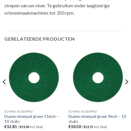
strepen van uw vloer. Te gebruiken onder laagtoerige
schoonmaakmachines tot 350 rpm.
GERELATEERDE PRODUCTEN
DUNNE VLOERPAD
DUNNE VLOERPAD
Dunne vloerpad groen 11inch –
Dunne vloerpad groen 9inch – 10
10 stuks
stuks
€
12.81
€
10.50
(
€
15.50
incl. btw)
(
€
12.71
incl. btw)