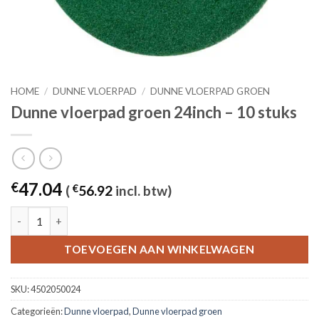
HOME
/
DUNNE VLOERPAD
/
DUNNE VLOERPAD GROEN
Dunne vloerpad groen 24inch – 10 stuks
47.04
€
(
€
56.92
incl. btw)
Dunne vloerpad groen 24inch - 10 stuks aantal
TOEVOEGEN AAN WINKELWAGEN
SKU:
4502050024
Categorieën:
Dunne vloerpad
,
Dunne vloerpad groen