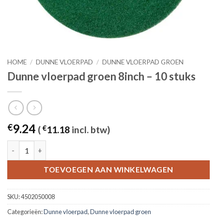
HOME
/
DUNNE VLOERPAD
/
DUNNE VLOERPAD GROEN
Dunne vloerpad groen 8inch – 10 stuks
9.24
€
(
€
11.18
incl. btw)
Dunne vloerpad groen 8inch - 10 stuks aantal
TOEVOEGEN AAN WINKELWAGEN
SKU:
4502050008
Categorieën:
Dunne vloerpad
,
Dunne vloerpad groen