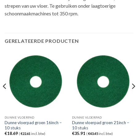
strepen van uw vloer. Te gebruiken onder laagtoerige
schoonmaakmachines tot 350 rpm.
GERELATEERDE PRODUCTEN
DUNNE VLOERPAD
DUNNE VLOERPAD
Dunne vloerpad groen 16inch –
Dunne vloerpad groen 21inch –
10 stuks
10 stuks
€
18.69
€
35.91
(
€
22.61
incl. btw)
(
€
43.45
incl. btw)