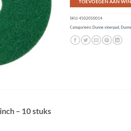
TOEVOEGEN AAN WI
SKU:
4502050014
Categorieën:
Dunne vloerpad
,
Dunne
nch – 10 stuks