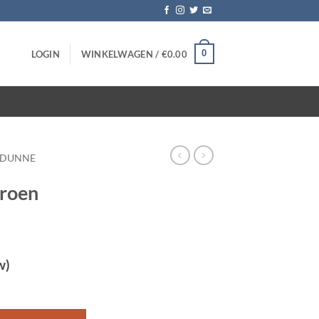
0
LOGIN
WINKELWAGEN /
€
0.00
DUNNE
groen
w)
 stuks aantal