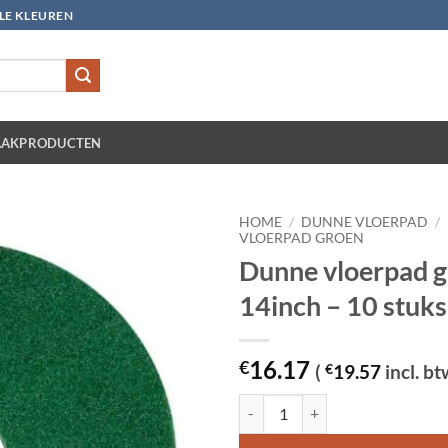
LLE KLEUREN
AKPRODUCTEN
HOME
/
DUNNE VLOERPAD
/
VLOERPAD GROEN
Dunne vloerpad 
14inch – 10 stuks
16.17
€
(
€
19.57
incl. bt
Dunne vloerpad groen 14inch - 10