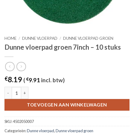
HOME
/
DUNNE VLOERPAD
/
DUNNE VLOERPAD GROEN
Dunne vloerpad groen 7inch – 10 stuks
8.19
€
(
€
9.91
incl. btw)
Dunne vloerpad groen 7inch - 10 stuks aantal
TOEVOEGEN AAN WINKELWAGEN
SKU:
4502050007
Categorieën:
Dunne vloerpad
,
Dunne vloerpad groen