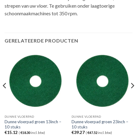
strepen van uw vloer. Te gebruiken onder laagtoerige
schoonmaakmachines tot 350 rpm.
GERELATEERDE PRODUCTEN
DUNNE VLOERPAD
DUNNE VLOERPAD
Dunne vloerpad groen 13inch –
Dunne vloerpad groen 23inch –
10 stuks
10 stuks
€
15.12
€
39.27
(
€
18.30
incl. btw)
(
€
47.52
incl. btw)