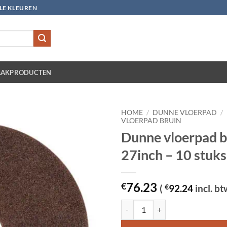
LLE KLEUREN
AKPRODUCTEN
HOME
/
DUNNE VLOERPAD
/
VLOERPAD BRUIN
Dunne vloerpad b
27inch – 10 stuks
76.23
€
(
€
92.24
incl. bt
Dunne vloerpad bruin 27inch - 10 