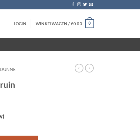
0
LOGIN
WINKELWAGEN /
€
0.00
DUNNE
ruin
w)
stuks aantal