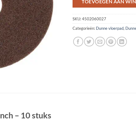
TOEVOEGEN AAN WI
SKU:
4502060027
Categorieën:
Dunne vloerpad
,
Dunne
nch – 10 stuks