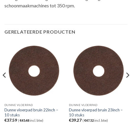
schoonmaakmachines tot 350 rpm.
GERELATEERDE PRODUCTEN
DUNNE VLOERPAD
DUNNE VLOERPAD
Dunne vloerpad bruin 22inch –
Dunne vloerpad bruin 23inch –
10 stuks
10 stuks
€
37.59
€
39.27
(
€
45.48
incl. btw)
(
€
47.52
incl. btw)