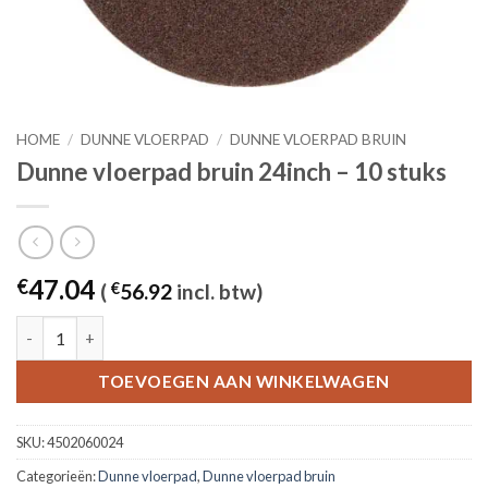
HOME
/
DUNNE VLOERPAD
/
DUNNE VLOERPAD BRUIN
Dunne vloerpad bruin 24inch – 10 stuks
47.04
€
(
€
56.92
incl. btw)
Dunne vloerpad bruin 24inch - 10 stuks aantal
TOEVOEGEN AAN WINKELWAGEN
SKU:
4502060024
Categorieën:
Dunne vloerpad
,
Dunne vloerpad bruin