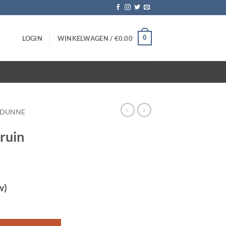
0
LOGIN
WINKELWAGEN /
€
0.00
DUNNE
ruin
w)
stuks aantal