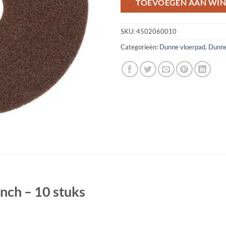
TOEVOEGEN AAN WI
SKU:
4502060010
Categorieën:
Dunne vloerpad
,
Dunne
nch – 10 stuks