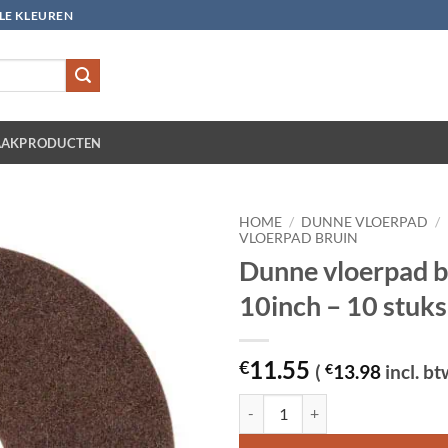
LLE KLEUREN
AKPRODUCTEN
HOME
/
DUNNE VLOERPAD
/
VLOERPAD BRUIN
Dunne vloerpad b
10inch – 10 stuks
11.55
€
(
€
13.98
incl. bt
Dunne vloerpad bruin 10inch - 10 