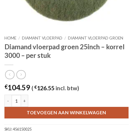
HOME
/
DIAMANT VLOERPAD
/
DIAMANT VLOERPAD GROEN
Diamand vloerpad groen 25inch – korrel
3000 – per stuk
104.59
€
(
€
126.55
incl. btw)
Diamand vloerpad groen 25inch - korrel 3000 - per stuk aantal
TOEVOEGEN AAN WINKELWAGEN
SKU:
456150025