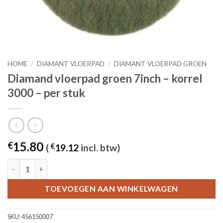
HOME
/
DIAMANT VLOERPAD
/
DIAMANT VLOERPAD GROEN
Diamand vloerpad groen 7inch – korrel
3000 – per stuk
15.80
€
(
€
19.12
incl. btw)
Diamand vloerpad groen 7inch - korrel 3000 - per stuk aantal
TOEVOEGEN AAN WINKELWAGEN
SKU:
456150007