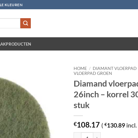
LLE KLEUREN
AKPRODUCTEN
HOME
/
DIAMANT VLOERPAD
VLOERPAD GROEN
Diamand vloerpa
26inch – korrel 3
stuk
108.17
€
(
€
130.89
incl.
Diamand vloerpad groen 26inch - k