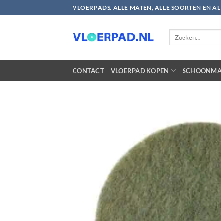
Ga
VLOERPADS. ALLE MATEN, ALLE SOORTEN EN A
naar
inhoud
Zoeken
naar:
CONTACT
VLOERPAD KOPEN
SCHOONMA