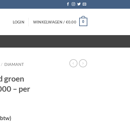
0
LOGIN
WINKELWAGEN /
€
0.00
/
DIAMANT
d groen
000 – per
 btw)
orrel 3000 - per stuk aantal