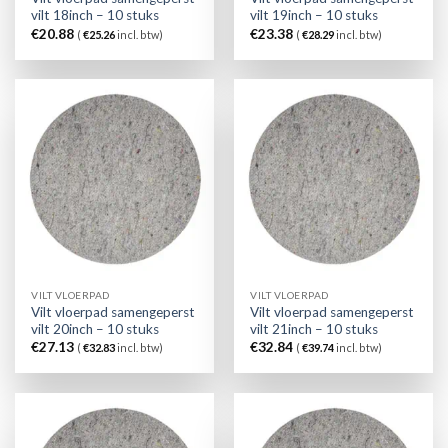
vilt 18inch – 10 stuks
vilt 19inch – 10 stuks
€
20.88
€
23.38
(
€
25.26
incl. btw)
(
€
28.29
incl. btw)
VILT VLOERPAD
VILT VLOERPAD
Vilt vloerpad samengeperst
Vilt vloerpad samengeperst
vilt 20inch – 10 stuks
vilt 21inch – 10 stuks
€
27.13
€
32.84
(
€
32.83
incl. btw)
(
€
39.74
incl. btw)