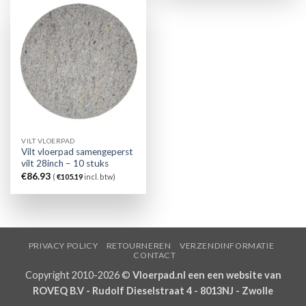
VILT VLOERPAD
Vilt vloerpad samengeperst
vilt 28inch – 10 stuks
€
86.93
(
€
105.19
incl. btw)
PRIVACY POLICY
RETOURNEREN
VERZENDINFORMATIE
CONTACT
Copyright 2010-2026 ©
Vloerpad.nl een een website van
ROVEQ B.V - Rudolf Dieselstraat 4 - 8013NJ - Zwolle