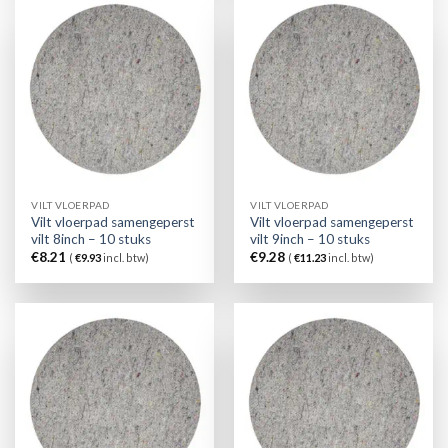
VILT VLOERPAD
VILT VLOERPAD
Vilt vloerpad samengeperst
Vilt vloerpad samengeperst
vilt 8inch – 10 stuks
vilt 9inch – 10 stuks
€
8.21
€
9.28
(
€
9.93
incl. btw)
(
€
11.23
incl. btw)