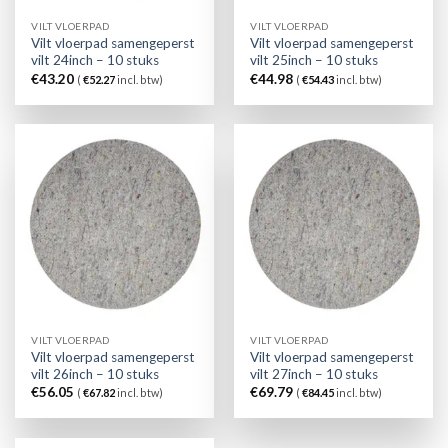
VILT VLOERPAD
VILT VLOERPAD
Vilt vloerpad samengeperst
Vilt vloerpad samengeperst
vilt 24inch – 10 stuks
vilt 25inch – 10 stuks
€
43.20
€
44.98
(
€
52.27
incl. btw)
(
€
54.43
incl. btw)
VILT VLOERPAD
VILT VLOERPAD
Vilt vloerpad samengeperst
Vilt vloerpad samengeperst
vilt 26inch – 10 stuks
vilt 27inch – 10 stuks
€
56.05
€
69.79
(
€
67.82
incl. btw)
(
€
84.45
incl. btw)