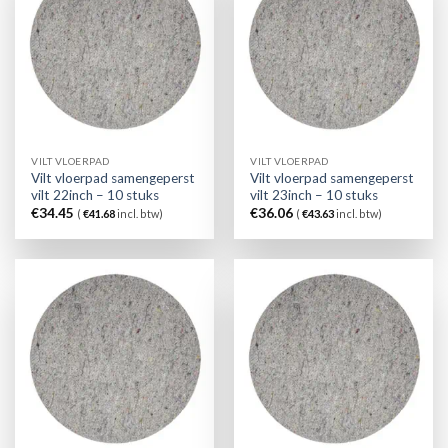
VILT VLOERPAD
VILT VLOERPAD
Vilt vloerpad samengeperst
Vilt vloerpad samengeperst
vilt 22inch – 10 stuks
vilt 23inch – 10 stuks
€
34.45
€
36.06
(
€
41.68
incl. btw)
(
€
43.63
incl. btw)