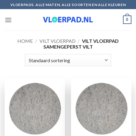
Ga
VLOERPADS. ALLE MATEN, ALLE SOORTEN EN ALLE KLEUREN
naar
inhoud
0
HOME
/
VILT VLOERPAD
/
VILT VLOERPAD
SAMENGEPERST VILT