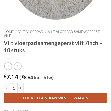
HOME
/
VILT VLOERPAD
/
VILT VLOERPAD SAMENGEPERST
VILT
Vilt vloerpad samengeperst vilt 7inch –
10 stuks
7.14
€
(
€
8.64
incl. btw)
Vilt vloerpad samengeperst vilt 7inch - 10 stuks aantal
TOEVOEGEN AAN WINKELWAGEN