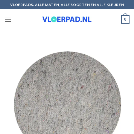
Ga
VLOERPADS. ALLE MATEN, ALLE SOORTEN EN ALLE KLEUREN
naar
inhoud
0