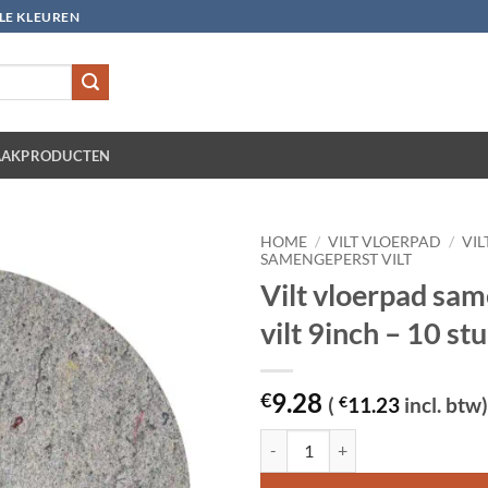
LLE KLEUREN
AKPRODUCTEN
HOME
/
VILT VLOERPAD
/
VI
SAMENGEPERST VILT
Vilt vloerpad sa
vilt 9inch – 10 st
9.28
€
(
€
11.23
incl. btw)
Vilt vloerpad samengeperst vilt 9i