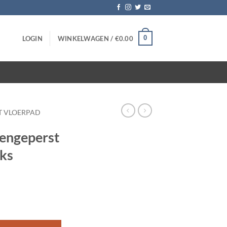
0
LOGIN
WINKELWAGEN /
€
0.00
LT VLOERPAD
mengeperst
uks
nch - 10 stuks aantal