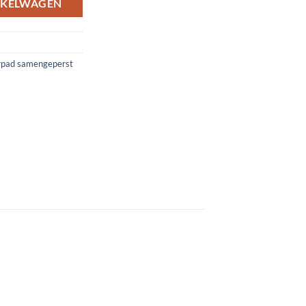
NKELWAGEN
erpad samengeperst