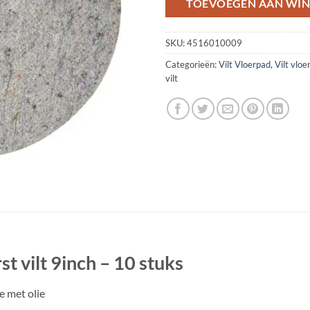
TOEVOEGEN AAN WI
SKU:
4516010009
Categorieën:
Vilt Vloerpad
,
Vilt vlo
vilt
t vilt 9inch – 10 stuks
e met olie