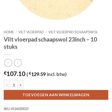
HOME
/
VILT VLOERPAD
/
VILT VLOERPAD SCHAAPSWOL
Vilt vloerpad schaapswol 23inch – 10
stuks
107.10
€
(
€
129.59
incl. btw)
Vilt vloerpad schaapswol 23inch - 10 stuks aantal
TOEVOEGEN AAN WINKELWAGEN
SKU:
4516020023