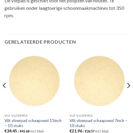
De viltpad is geschikt voor het polijsten van houten. Te
gebruiken onder laagtoerige schoonmaakmachines tot 350
rpm.
GERELATEERDE PRODUCTEN
VILT VLOERPAD
VILT VLOERPAD
Vilt vloerpad schaapswol 11inch
Vilt vloerpad schaapswol 7inch –
– 10 stuks
10 stuks
€
34.45
€
21.96
(
€
41.68
incl. btw)
(
€
26.57
incl. btw)