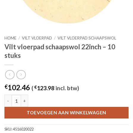
HOME
/
VILT VLOERPAD
/
VILT VLOERPAD SCHAAPSWOL
Vilt vloerpad schaapswol 22inch – 10
stuks
102.46
€
(
€
123.98
incl. btw)
Vilt vloerpad schaapswol 22inch - 10 stuks aantal
TOEVOEGEN AAN WINKELWAGEN
SKU:
4516020022