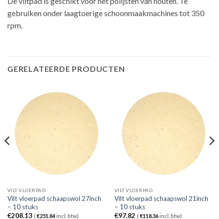
De viltpad is geschikt voor het polijsten van houten. Te
gebruiken onder laagtoerige schoonmaakmachines tot 350
rpm.
GERELATEERDE PRODUCTEN
VILT VLOERPAD
VILT VLOERPAD
Vilt vloerpad schaapswol 27inch
Vilt vloerpad schaapswol 21inch
– 10 stuks
– 10 stuks
€
208.13
€
97.82
(
€
251.84
incl. btw)
(
€
118.36
incl. btw)