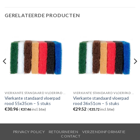
GERELATEERDE PRODUCTEN
VIERKANTE STANDAARD VLOERPAD ROOD
VIERKANTE STANDAARD VLOERPAD ROOD
Vierkante standaard vloerpad
Vierkante standaard vloerpad
rood 55x35cm – 5 stuks
rood 36x51cm – 5 stuks
€
30.96
€
29.52
(
€
37.46
incl. btw)
(
€
35.72
incl. btw)
PRIVACY POLICY
RETOURNEREN
VERZENDINFORMATIE
CONTACT