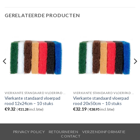
GERELATEERDE PRODUCTEN
VIERKANTE STANDAARD VLOERPAD ROOD
VIERKANTE STANDAARD VLOERPAD ROOD
Vierkante standaard vloerpad
Vierkante standaard vloerpad
rood 12x24cm – 10 stuks
rood 20x50cm – 10 stuks
€
9.32
€
32.19
(
€
11.28
incl. btw)
(
€
38.95
incl. btw)
PRIVACY POLICY
RETOURNEREN
VERZENDINFORMATIE
CONTACT