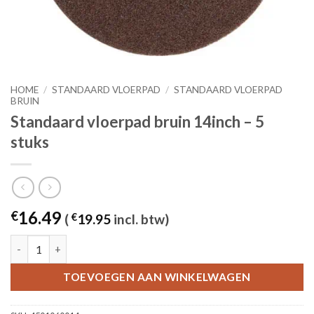
HOME
/
STANDAARD VLOERPAD
/
STANDAARD VLOERPAD
BRUIN
Standaard vloerpad bruin 14inch – 5
stuks
16.49
€
(
€
19.95
incl. btw)
Standaard vloerpad bruin 14inch - 5 stuks aantal
TOEVOEGEN AAN WINKELWAGEN