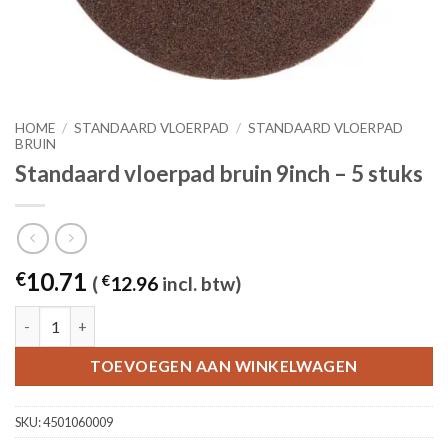
HOME
/
STANDAARD VLOERPAD
/
STANDAARD VLOERPAD
BRUIN
Standaard vloerpad bruin 9inch – 5 stuks
10.71
€
(
€
12.96
incl. btw)
Standaard vloerpad bruin 9inch - 5 stuks aantal
TOEVOEGEN AAN WINKELWAGEN
SKU:
4501060009