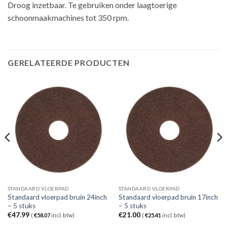
Droog inzetbaar. Te gebruiken onder laagtoerige
schoonmaakmachines tot 350 rpm.
GERELATEERDE PRODUCTEN
STANDAARD VLOERPAD
STANDAARD VLOERPAD
Standaard vloerpad bruin 24inch
Standaard vloerpad bruin 17inch
– 5 stuks
– 5 stuks
€
47.99
€
21.00
(
€
58.07
incl. btw)
(
€
25.41
incl. btw)