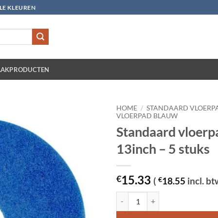
LLE KLEUREN
AKPRODUCTEN
HOME
/
STANDAARD VLOERP
VLOERPAD BLAUW
Standaard vloerp
13inch – 5 stuks
15.33
€
(
€
18.55
incl. bt
Standaard vloerpad blauw 13inch -