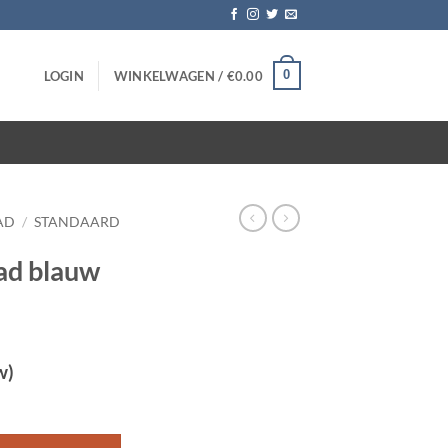
0
LOGIN
WINKELWAGEN /
€
0.00
AD
/
STANDAARD
ad blauw
w)
 5 stuks aantal