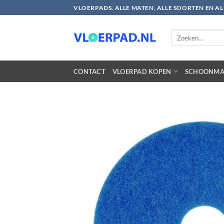
Ga
VLOERPADS. ALLE MATEN, ALLE SOORTEN EN A
naar
inhoud
Zoeken
naar:
CONTACT
VLOERPAD KOPEN
SCHOONMA