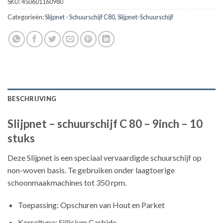
SKU:
450601160980
Categorieën:
Slijpnet - Schuurschijf C80
,
Slijpnet-Schuurschijf
BESCHRIJVING
Slijpnet – schuurschijf C 80 – 9inch – 10
stuks
Deze Slijpnet is een speciaal vervaardigde schuurschijf op
non-woven basis. Te gebruiken onder laagtoerige
schoonmaakmachines tot 350 rpm.
Toepassing: Opschuren van Hout en Parket
Korreltype: Sillicium Carbide