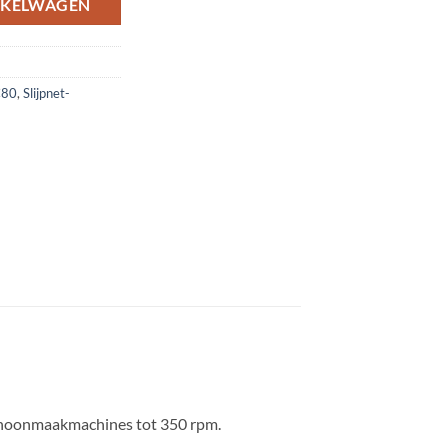
NKELWAGEN
 C80
,
Slijpnet-
 schoonmaakmachines tot 350 rpm.