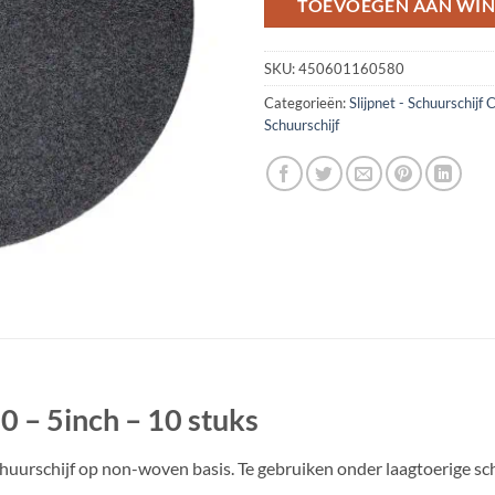
TOEVOEGEN AAN WI
SKU:
450601160580
Categorieën:
Slijpnet - Schuurschijf
Schuurschijf
80 – 5inch – 10 stuks
 schuurschijf op non-woven basis. Te gebruiken onder laagtoerige