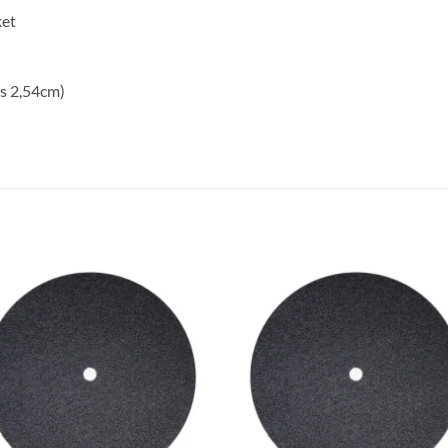
ket
is 2,54cm)