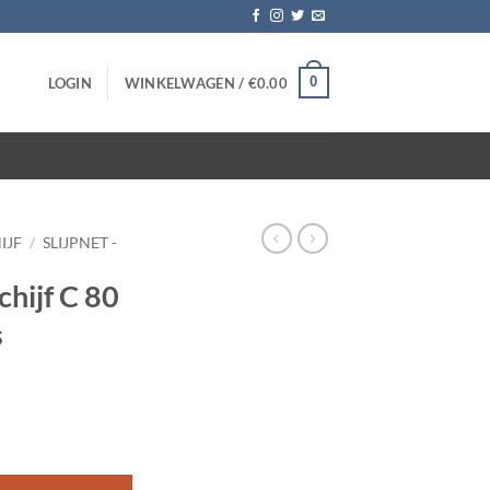
0
LOGIN
WINKELWAGEN /
€
0.00
IJF
/
SLIJPNET -
chijf C 80
s
h – 10 stuks aantal