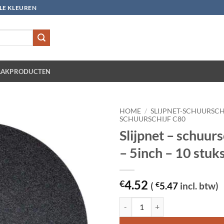
LLE KLEUREN
AKPRODUCTEN
HOME
/
SLIJPNET-SCHUURSCH
SCHUURSCHIJF C80
Slijpnet – schuurs
– 5inch – 10 stuk
4.52
€
(
€
5.47
incl. btw)
Slijpnet – schuurschijf C 80 - 5inc