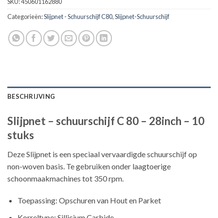
SKU:
450601162880
Categorieën:
Slijpnet - Schuurschijf C80
,
Slijpnet-Schuurschijf
BESCHRIJVING
Slijpnet – schuurschijf C 80 – 28inch – 10
stuks
Deze Slijpnet is een speciaal vervaardigde schuurschijf op
non-woven basis. Te gebruiken onder laagtoerige
schoonmaakmachines tot 350 rpm.
Toepassing: Opschuren van Hout en Parket
Korreltype: Sillicium Carbide