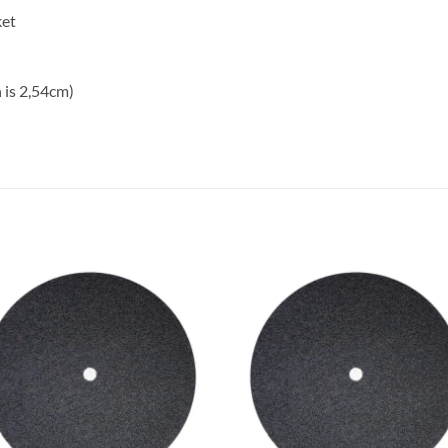
ket
 is 2,54cm)