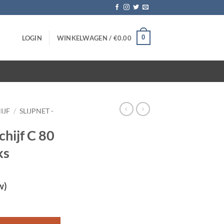
0
LOGIN
WINKELWAGEN /
€
0.00
IJF
/
SLIJPNET -
chijf C 80
ks
w)
nch – 10 stuks aantal