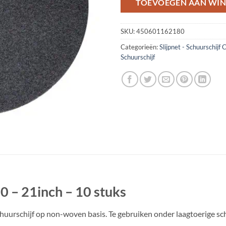
TOEVOEGEN AAN WI
SKU:
450601162180
Categorieën:
Slijpnet - Schuurschijf
Schuurschijf
80 – 21inch – 10 stuks
 schuurschijf op non-woven basis. Te gebruiken onder laagtoerige