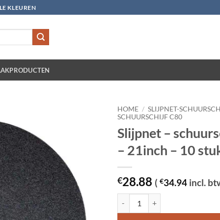
LLE KLEUREN
AKPRODUCTEN
HOME
/
SLIJPNET-SCHUURSCH
SCHUURSCHIJF C80
Slijpnet – schuurs
– 21inch – 10 stu
28.88
€
(
€
34.94
incl. bt
Slijpnet – schuurschijf C 80 - 21i