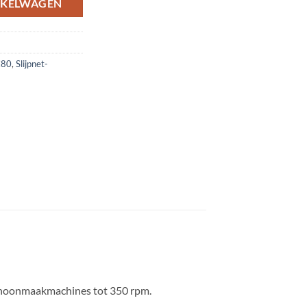
NKELWAGEN
 C80
,
Slijpnet-
 schoonmaakmachines tot 350 rpm.