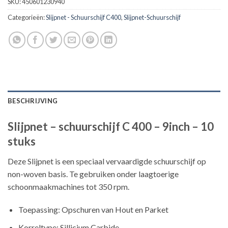
SKU:
450601230940
Categorieën:
Slijpnet - Schuurschijf C400
,
Slijpnet-Schuurschijf
BESCHRIJVING
Slijpnet – schuurschijf C 400 – 9inch – 10
stuks
Deze Slijpnet is een speciaal vervaardigde schuurschijf op
non-woven basis. Te gebruiken onder laagtoerige
schoonmaakmachines tot 350 rpm.
Toepassing: Opschuren van Hout en Parket
Korreltype: Sillicium Carbide