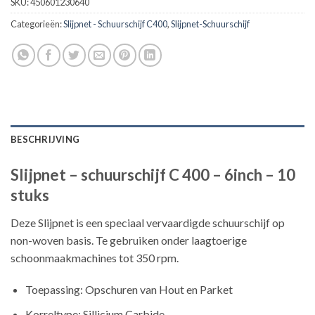
SKU:
450601230640
Categorieën:
Slijpnet - Schuurschijf C400
,
Slijpnet-Schuurschijf
BESCHRIJVING
Slijpnet – schuurschijf C 400 – 6inch – 10
stuks
Deze Slijpnet is een speciaal vervaardigde schuurschijf op
non-woven basis. Te gebruiken onder laagtoerige
schoonmaakmachines tot 350 rpm.
Toepassing: Opschuren van Hout en Parket
Korreltype: Sillicium Carbide