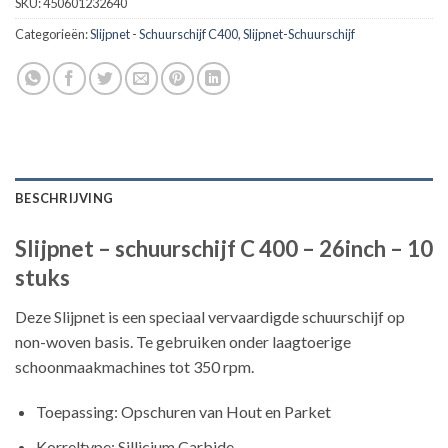
SKU:
450601232640
Categorieën:
Slijpnet - Schuurschijf C400
,
Slijpnet-Schuurschijf
BESCHRIJVING
Slijpnet – schuurschijf C 400 – 26inch – 10
stuks
Deze Slijpnet is een speciaal vervaardigde schuurschijf op
non-woven basis. Te gebruiken onder laagtoerige
schoonmaakmachines tot 350 rpm.
Toepassing: Opschuren van Hout en Parket
Korreltype: Sillicium Carbide