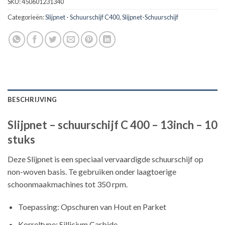
SKU:
450601231340
Categorieën:
Slijpnet - Schuurschijf C400
,
Slijpnet-Schuurschijf
BESCHRIJVING
Slijpnet – schuurschijf C 400 – 13inch – 10
stuks
Deze Slijpnet is een speciaal vervaardigde schuurschijf op
non-woven basis. Te gebruiken onder laagtoerige
schoonmaakmachines tot 350 rpm.
Toepassing: Opschuren van Hout en Parket
Korreltype: Sillicium Carbide