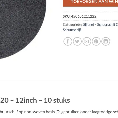
TOEVOEGEN AAN WI
SKU:
450601211222
Categorieën:
Slijpnet - Schuurschijf
Schuurschijf
220 – 12inch – 10 stuks
 schuurschijf op non-woven basis. Te gebruiken onder laagtoerige