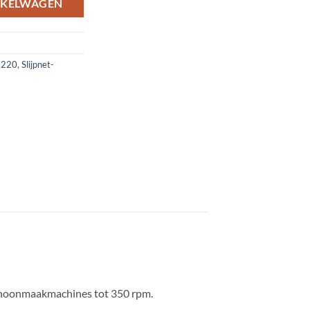
NKELWAGEN
 C220
,
Slijpnet-
 schoonmaakmachines tot 350 rpm.