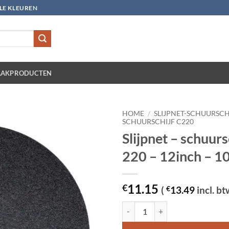
LLE KLEUREN
AKPRODUCTEN
HOME
/
SLIJPNET-SCHUURSCH
SCHUURSCHIJF C220
Slijpnet – schuurs
220 – 12inch – 10
11.15
€
(
€
13.49
incl. bt
Slijpnet – schuurschijf C 220 - 12