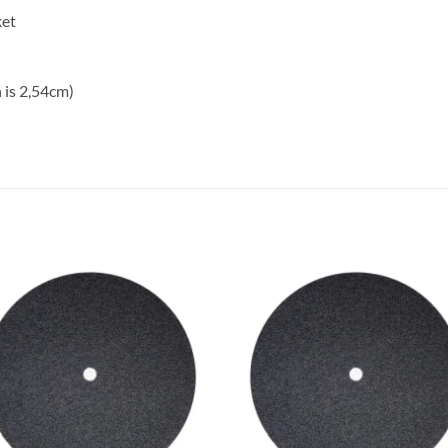
ket
 is 2,54cm)