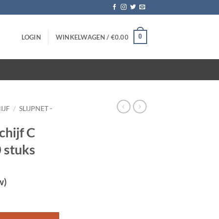
0
LOGIN
WINKELWAGEN /
€
0.00
IJF
/
SLIJPNET -
chijf C
 stuks
w)
inch – 10 stuks aantal