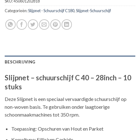
SKU:
450601202818
Categorieën:
Slijpnet - Schuurschijf C180
,
Slijpnet-Schuurschijf
BESCHRIJVING
Slijpnet – schuurschijf C 40 – 28inch – 10
stuks
Deze Slijpnet is een speciaal vervaardigde schuurschijf op
non-woven basis. Te gebruiken onder laagtoerige
schoonmaakmachines tot 350 rpm.
Toepassing: Opschuren van Hout en Parket
Korreltype: Sillicium Carbide