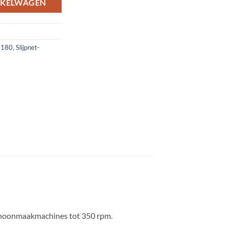
NKELWAGEN
 C180
,
Slijpnet-
 schoonmaakmachines tot 350 rpm.