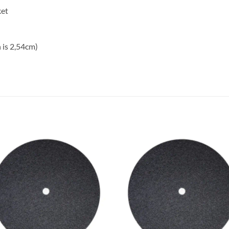
ket
 is 2,54cm)