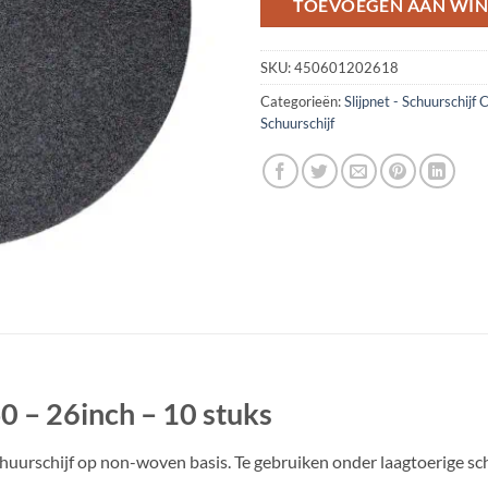
TOEVOEGEN AAN WI
SKU:
450601202618
Categorieën:
Slijpnet - Schuurschijf
Schuurschijf
40 – 26inch – 10 stuks
 schuurschijf op non-woven basis. Te gebruiken onder laagtoerige