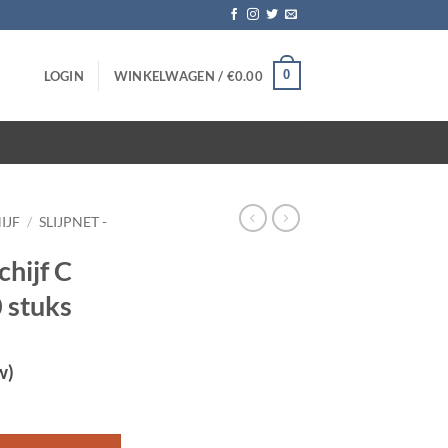
0
LOGIN
WINKELWAGEN /
€
0.00
IJF
/
SLIJPNET -
chijf C
 stuks
w)
inch – 10 stuks aantal