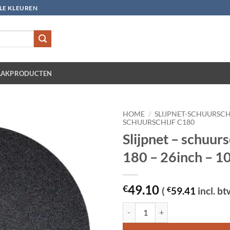
LLE KLEUREN
AKPRODUCTEN
HOME
/
SLIJPNET-SCHUURSCH
SCHUURSCHIJF C180
Slijpnet – schuurs
180 – 26inch – 10
49.10
€
(
€
59.41
incl. bt
Slijpnet – schuurschijf C 180 - 26